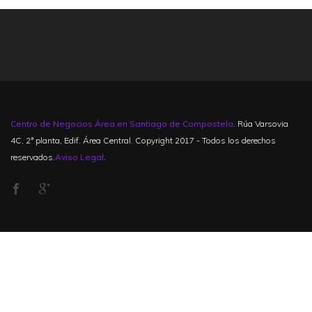
Centro de Negocios Área en Santiago de Compostela
. Rúa Varsovia
4C, 2ª planta, Edif. Área Central. Copyright 2017 - Todos los derechos
reservados.
Aviso Legal
.