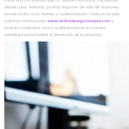
creas una comunidad que no puedes encontrar trabajando
desde casa. Además, podrás disponer de sala de reuniones
donde recibir a tus clientes y colaboradores. Visita en la web
nuestras instalaciones
www.centrodenegociosarea.com
y
podrás comprobar cómo la diferenciación es nuestra
estrategia para facilitar el desarrollo de tu proyecto.