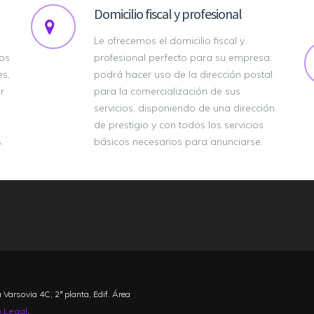
Domicilio fiscal y profesional
Le ofrecemos el domicilio fiscal y
os
profesional perfecto para su empresa:
s,
podrá hacer uso de la dirección postal
r
para la comercialización de sus
servicios, disponiendo de una dirección
de prestigio y con todos los servicios
.
básicos necesarios para anunciarse.
a Varsovia 4C, 2ª planta, Edif. Área
o Legal
.