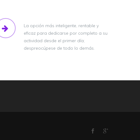
La opción más inteligente, rentable y
eficaz para dedicarse por completo a su
actividad desde el primer día;
despreocúpese de todo lo demás.