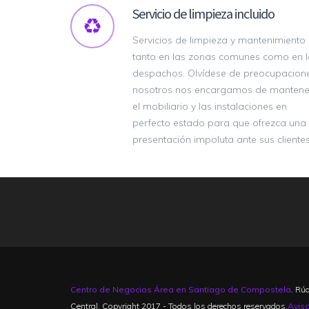
Servicio de limpieza incluido
Servicios de limpieza y mantenimiento
tanto en las zonas comunes como en l
despachos. Olvídese de preocupacione
nosotros nos encargamos de mantene
el mobiliario y las instalaciones en
perfecto estado para que ofrezca una
presentación impoluta ante sus clientes
Centro de Negocios Área en Santiago de Compostela
. Rú
Central. Copyright 2017 - Todos los derechos reservados.
Avis