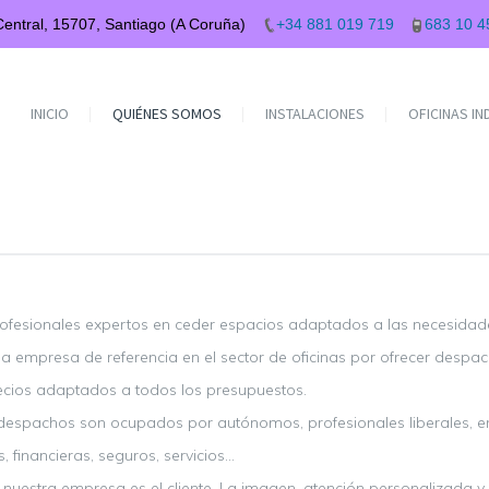
 Central, 15707, Santiago (A Coruña)
+34 881 019 719
683 10 4
INICIO
QUIÉNES SOMOS
INSTALACIONES
OFICINAS I
fesionales expertos en ceder espacios adaptados a las necesidade
 empresa de referencia en el sector de oficinas por ofrecer despach
recios adaptados a todos los presupuestos.
despachos son ocupados por autónomos, profesionales liberales, 
 financieras, seguros, servicios…
de nuestra empresa es el cliente. La imagen, atención personalizada 