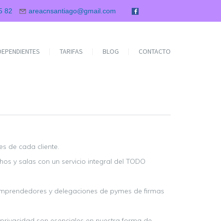
5 82
areacnsantiago@gmail.com
NDEPENDIENTES
TARIFAS
BLOG
CONTACTO
s de cada cliente.
os y salas con un servicio integral del TODO
emprendedores y delegaciones de pymes de firmas
y privacidad son esenciales en nuestra forma de