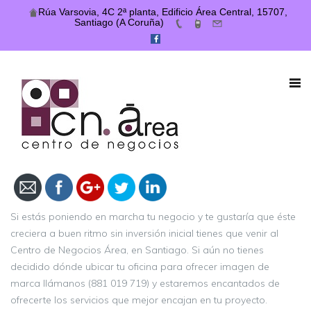
Rúa Varsovia, 4C 2ª planta, Edificio Área Central, 15707,
Santiago (A Coruña)
https://centrodenegociosarea.com/el-
centro-de-negocios-area-tu-opcion-
para-desarrollar-tu-empresa/
Si estás poniendo en marcha tu negocio y te gustaría que éste
creciera a buen ritmo sin inversión inicial tienes que venir al
Centro de Negocios Área, en Santiago. Si aún no tienes
decidido dónde ubicar tu oficina para ofrecer imagen de
marca llámanos (881 019 719) y estaremos encantados de
ofrecerte los servicios que mejor encajan en tu proyecto.