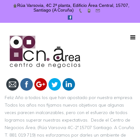
Rúa Varsovia, 4C 2ª planta, Edificio Área Central, 15707,
Santiago (A Coruña)
https://centrodenegociosarea.com/feliz-
2019/
Feliz Año a todos los que han apostado por nuestra empresa.
Todos los años nos fijamos nuevos objetivos que algunas
veces parecen inalcanzables, pero con el esfuerzo de todos
logramos superar nuestras expectativas. Desde el Centro de
Negocios Área, (Rúa Varsovia 4C-2º.15707 Santiago. A Coruña.
T. 881 019 719) nos esforzamos por darles un ambiente de