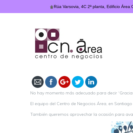
Rúa Varsovia, 4C 2ª planta, Edificio Área
https://centrodenegociosarea.com/feliz-
navidad-y-prospero-2025/
No hay momento más adecuado para decir “Gracias” 
El equipo del Centro de Negocios Área, en Santiago
También queremos aprovechar la ocasión para avanza