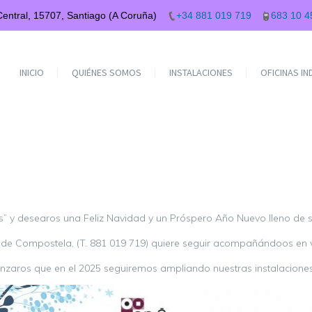
 Central, 15707, Santiago (A Coruña)
+34 881 019 719
683 10 4
INICIO
QUIÉNES SOMOS
INSTALACIONES
OFICINAS I
y desearos una Feliz Navidad y un Próspero Año Nuevo lleno de sal
 de Compostela, (T. 881 019 719) quiere seguir acompañándoos en v
ros que en el 2025 seguiremos ampliando nuestras instalaciones y 