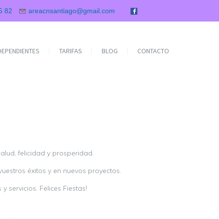
5 82
areacnsantiago@gmail.com
NDEPENDIENTES
TARIFAS
BLOG
CONTACTO
ud, felicidad y prosperidad.
uestros éxitos y en nuevos proyectos.
servicios. Felices Fiestas!