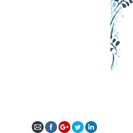
https://centrodenegociosarea.com/feliz-
navidad-y-prospero-2025/