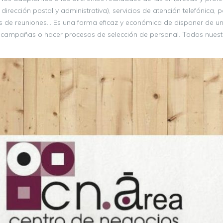
 dirección postal y administrativa), servicios de atención telefónica
las de reuniones… Es una forma eficaz y económica de disponer de un 
r campañas o hacer procesos de selección de personal. Todos nuest