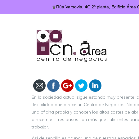
Rúa Varsovia, 4C 2ª planta, Edificio Área
https://centrodenegociosarea.com/tres-
pasos-y-a-trabajar-en-el-centro-de-
negocios-area/
En la sociedad actual sigue estando muy presente l
flexibilidad que ofrece un Centro de Negocios. No o
una oficina propia y conocen los altos costes de abr
ofrecemos. Tres pasos son más que suficientes para p
trabajar.
Así de sencillo es ocupar uno de nuestros espacios.