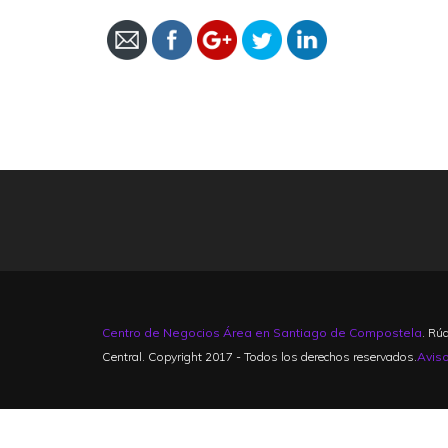
pasos-y-a-trabajar-en-el-centro-de-
negocios-area/
Centro de Negocios Área en Santiago de Compostela
. Rú
Central. Copyright 2017 - Todos los derechos reservados.
Avis