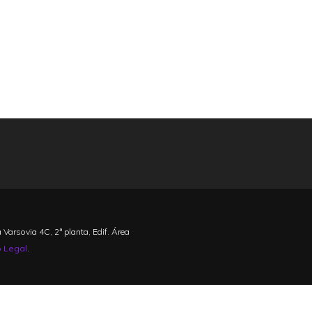
a Varsovia 4C, 2ª planta, Edif. Área
o Legal
.