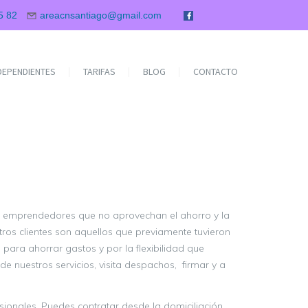
5 82
areacnsantiago@gmail.com
NDEPENDIENTES
TARIFAS
BLOG
CONTACTO
s y emprendedores que no aprovechan el ahorro y la
tros clientes son aquellos que previamente tuvieron
para ahorrar gastos y por la flexibilidad que
e nuestros servicios, visita despachos, firmar y a
sionales. Puedes contratar desde la domiciliación