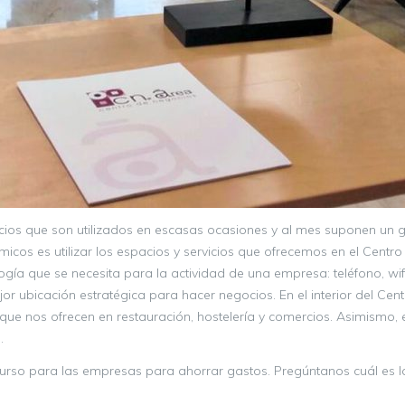
ios que son utilizados en escasas ocasiones y al mes suponen un ga
cos es utilizar los espacios y servicios que ofrecemos en el Centr
ogía que se necesita para la actividad de una empresa: teléfono, wif
 ubicación estratégica para hacer negocios. En el interior del Cen
ue nos ofrecen en restauración, hostelería y comercios. Asimismo, es
.
ecurso para las empresas para ahorrar gastos. Pregúntanos cuál es 