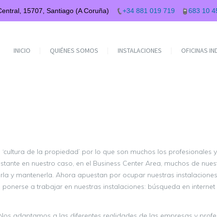
 Central, 15707, Santiago (A Coruña)
+34 881 019 719
683 10 4
INICIO
QUIÉNES SOMOS
INSTALACIONES
OFICINAS I
a ‘cultura de la propiedad’ por lo que son muchos los profesionale
bstante en nuestro caso, en el Business Center Area, muchos de nues
irla y mantenerla. Ahora apuestan por ocupar nuestras instalaciones 
onerse a trabajar en nuestras instalaciones: búsqueda en internet d
 Nos adaptamos a las diferentes realidades de las empresas y profe