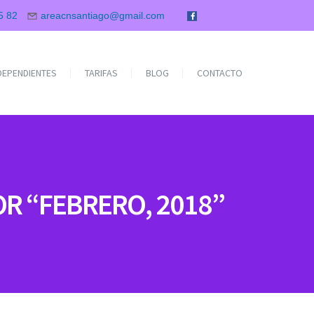
5 82
areacnsantiago@gmail.com
NDEPENDIENTES
TARIFAS
BLOG
CONTACTO
OR “FEBRERO, 2018”