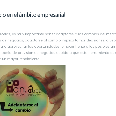
io en el ámbito empresarial
rcelas, es muy importante saber adaptarse a los cambios del merc
nos de negocios, adaptarse al cambio implica tomar decisiones, a ve
ara aprovechar las oportunidades, o hacer frente a las posibles 
modelo de previsión de negocios debido a que esta herramienta es út
r un mayor rendimiento.