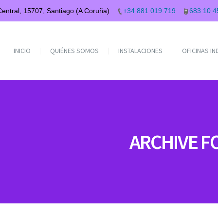
 Central, 15707, Santiago (A Coruña)
+34 881 019 719
683 10 4
INICIO
QUIÉNES SOMOS
INSTALACIONES
OFICINAS I
ARCHIVE F