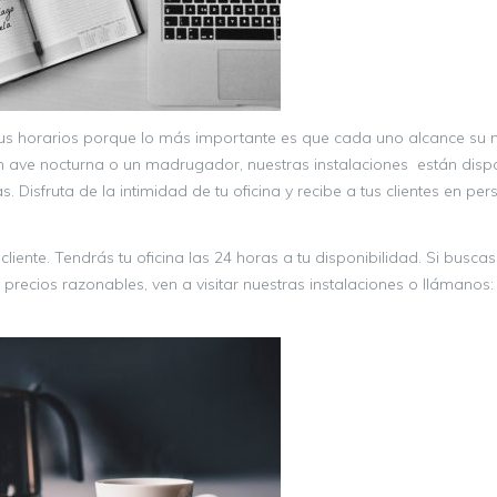
sus horarios porque lo más importante es que cada uno alcance su
, un ave nocturna o un madrugador, nuestras instalaciones están disp
 Disfruta de la intimidad de tu oficina y recibe a tus clientes en pe
liente. Tendrás tu oficina las 24 horas a tu disponibilidad. Si buscas
s precios razonables, ven a visitar nuestras instalaciones o llámanos