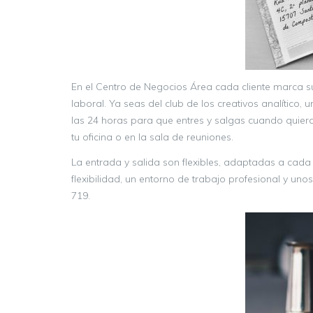
En el Centro de Negocios Área cada cliente marca 
laboral. Ya seas del club de los creativos analítico
las 24 horas para que entres y salgas cuando quieras.
tu oficina o en la sala de reuniones.
La entrada y salida son flexibles, adaptadas a cada c
flexibilidad, un entorno de trabajo profesional y uno
719.