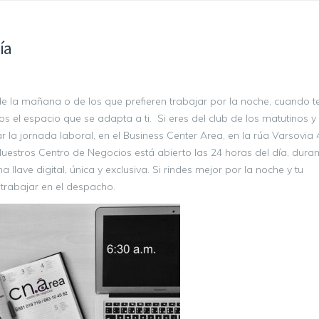
ía
de la mañana o de los que prefieren trabajar por la noche, cuando te
s el espacio que se adapta a ti. Si eres del club de los matutinos y
 la jornada laboral, en el Business Center Area, en la rúa Varsovia 
uestros Centro de Negocios está abierto las 24 horas del día, dura
llave digital, única y exclusiva. Si rindes mejor por la noche y tu
trabajar en el despacho.