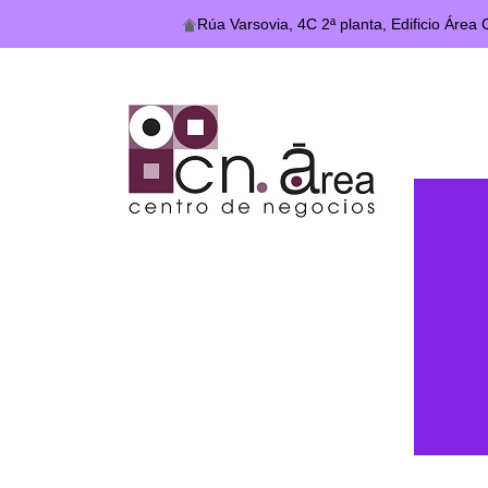
Rúa Varsovia, 4C 2ª planta, Edificio Área