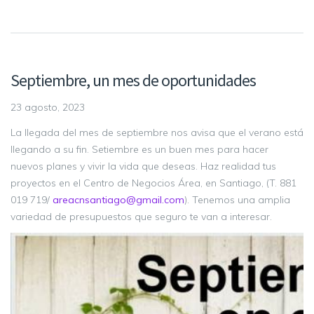
Septiembre, un mes de oportunidades
23 agosto, 2023
La llegada del mes de septiembre nos avisa que el verano está
llegando a su fin. Setiembre es un buen mes para hacer
nuevos planes y vivir la vida que deseas. Haz realidad tus
proyectos en el Centro de Negocios Área, en Santiago, (T. 881
019 719/
areacnsantiago@gmail.com
). Tenemos una amplia
variedad de presupuestos que seguro te van a interesar.