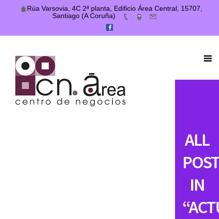
Rúa Varsovia, 4C 2ª planta, Edificio Área Central, 15707,
Santiago (A Coruña)
ALL
POST
IN
“ACT