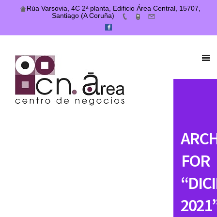
Rúa Varsovia, 4C 2ª planta, Edificio Área Central, 15707,
Santiago (A Coruña)
ARCH
FOR
“DIC
2021