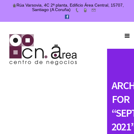
Rúa Varsovia, 4C 2ª planta, Edificio Área Central, 15707,
Santiago (A Coruña)
ARCH
FOR
“SEP
2021