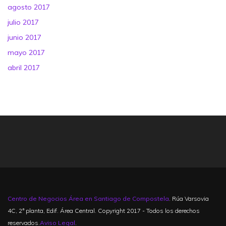
agosto 2017
julio 2017
junio 2017
mayo 2017
abril 2017
Centro de Negocios Área en Santiago de Compostela
. Rúa Varsovia
4C, 2ª planta, Edif. Área Central. Copyright 2017 - Todos los derechos
reservados.
Aviso Legal
.