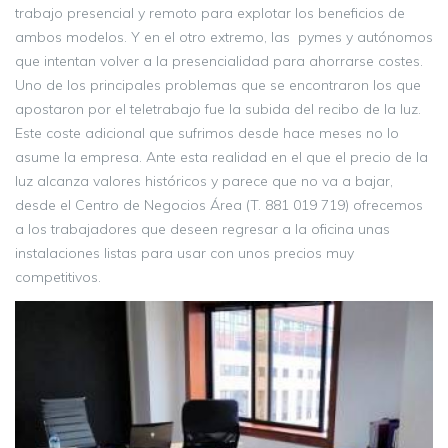
trabajo presencial y remoto para explotar los beneficios de
ambos modelos. Y en el otro extremo, las pymes y autónomos
que intentan volver a la presencialidad para ahorrarse costes.
Uno de los principales problemas que se encontraron los que
apostaron por el teletrabajo fue la subida del recibo de la luz.
Este coste adicional que sufrimos desde hace meses no lo
asume la empresa. Ante esta realidad en el que el precio de la
luz alcanza valores históricos y parece que no va a bajar,
desde el Centro de Negocios Área (T. 881 019 719) ofrecemos
a los trabajadores que deseen regresar a la oficina unas
instalaciones listas para usar con unos precios muy
competitivos.