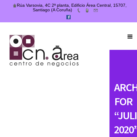
Rúa Varsovia, 4C 2ª planta, Edificio Área Central, 15707,
Santiago (A Coruña)
ARCH
FOR
“JUL
2020