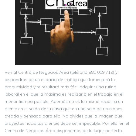
Ven al Centro de Negocios Área (teléfono 881 019 719) y
dispondrás de un espacio de trabajo que fomentará tu
productividad y te resultará más fácil adquirir una rutina
laboral en el que la máxima es realizar bien el trabajo en el
menor tiempo posible. Además no es lo mismo recibir a un
cliente en el salón de tu casa que en una sala de reuniones,
creada y pensada para ello. No olvides que la imagen que
proyectas hacia tus clientes debe ser impecable. Por ello, en el
Centro de Negocios Área disponemos de tu lugar perfecto