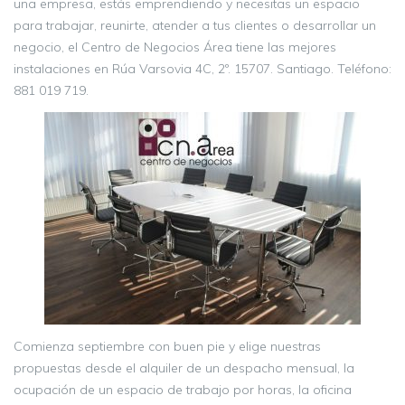
una empresa, estás emprendiendo y necesitas un espacio
para trabajar, reunirte, atender a tus clientes o desarrollar un
negocio, el Centro de Negocios Área tiene las mejores
instalaciones en Rúa Varsovia 4C, 2º. 15707. Santiago. Teléfono:
881 019 719.
Comienza septiembre con buen pie y elige nuestras
propuestas desde el alquiler de un despacho mensual, la
ocupación de un espacio de trabajo por horas, la oficina