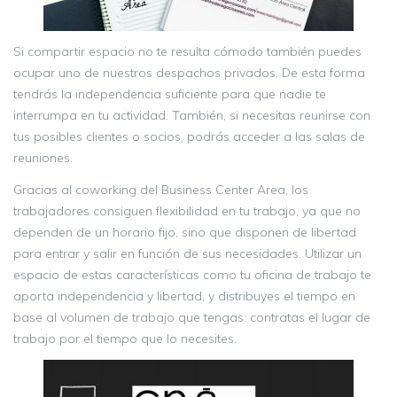
Si compartir espacio no te resulta cómodo también puedes
ocupar uno de nuestros despachos privados. De esta forma
tendrás la independencia suficiente para que nadie te
interrumpa en tu actividad. También, si necesitas reunirse con
tus posibles clientes o socios, podrás acceder a las salas de
reuniones.
Gracias al coworking del Business Center Area, los
trabajadores consiguen flexibilidad en tu trabajo, ya que no
dependen de un horario fijo, sino que disponen de libertad
para entrar y salir en función de sus necesidades. Utilizar un
espacio de estas características como tu oficina de trabajo te
aporta independencia y libertad, y distribuyes el tiempo en
base al volumen de trabajo que tengas: contratas el lugar de
trabajo por el tiempo que lo necesites.