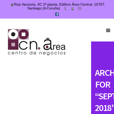
Rúa Varsovia, 4C 2ª planta, Edificio Área Central, 15707,
Santiago (A Coruña)
ARCH
FOR
“SEP
2018