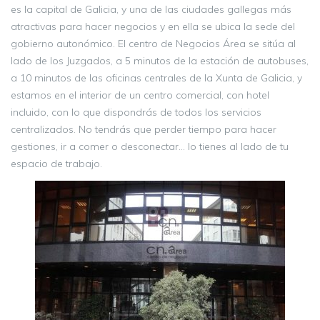
es la capital de Galicia, y una de las ciudades gallegas más
atractivas para hacer negocios y en ella se ubica la sede del
gobierno autonómico. El centro de Negocios Área se sitúa al
lado de los Juzgados, a 5 minutos de la estación de autobuses,
a 10 minutos de las oficinas centrales de la Xunta de Galicia, y
estamos en el interior de un centro comercial, con hotel
incluido, con lo que dispondrás de todos los servicios
centralizados. No tendrás que perder tiempo para hacer
gestiones, ir a comer o desconectar… lo tienes al lado de tu
espacio de trabajo.