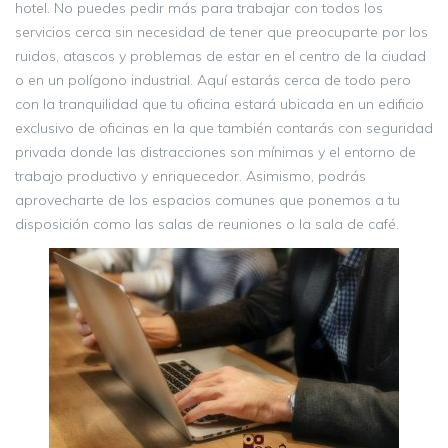
hotel. No puedes pedir más para trabajar con todos los
servicios cerca sin necesidad de tener que preocuparte por los
ruidos, atascos y problemas de estar en el centro de la ciudad
o en un polígono industrial. Aquí estarás cerca de todo pero
con la tranquilidad que tu oficina estará ubicada en un edificio
exclusivo de oficinas en la que también contarás con seguridad
privada donde las distracciones son mínimas y el entorno de
trabajo productivo y enriquecedor. Asimismo, podrás
aprovecharte de los espacios comunes que ponemos a tu
disposición como las salas de reuniones o la sala de café.