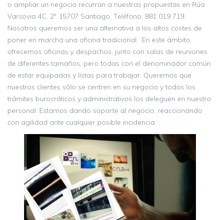
o ampliar un negocio recurran a nuestras propuestas en Rúa
Varsovia 4C, 2º. 15707 Santiago. Teléfono: 881 019 719.
Nosotros queremos ser una alternativa a los altos costes de
poner en marcha una oficina tradicional. En este ámbito,
ofrecemos oficinas y despachos, junto con salas de reuniones
de diferentes tamaños, pero todas con el denominador común
de estar equipadas y listas para trabajar. Queremos que
nuestros clientes sólo se centren en su negocio y todos los
trámites burocráticos y administrativos los deleguen en nuestro
personal. Estamos dando soporte al negocio, reaccionando
con agilidad ante cualquier posible incidencia.