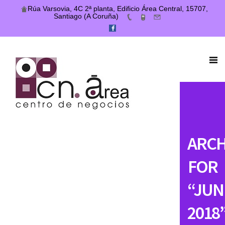
Rúa Varsovia, 4C 2ª planta, Edificio Área Central, 15707,
Santiago (A Coruña)
ARCH
FOR
“JUN
2018