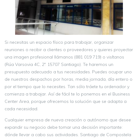
Si necesitas un espacio físico para trabajar, organizar
reuniones o recibir a clientes o proveedores y quieres proyectar
una imagen profesional llámanos (881 019 719) o visítanos
(Rúa Varsovia 4C, 2º. 15707 Santiago). Te haremos un
presupuesto adecuado a tus necesidades. Puedes ocupar uno
de nuestros despachos por horas, media jornada, día entero o
por el tiempo que lo necesites. Tan sólo tráete tu ordenador y
comienza a trabajar. Así de fácil te lo ponemos en el Business
Center Area, porque ofrecemos la solución que se adapta a
cada necesidad.
Cualquier empresa de nueva creación o autónomo que desee
expandir su negocio debe tomar una decisión importante:
dónde llevar a cabo sus actividades. Santiago de Compostela