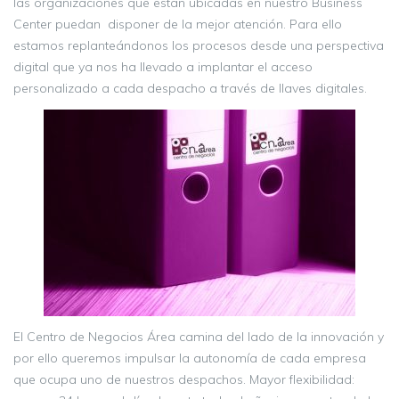
las organizaciones que están ubicadas en nuestro Business
Center puedan disponer de la mejor atención. Para ello
estamos replanteándonos los procesos desde una perspectiva
digital que ya nos ha llevado a implantar el acceso
personalizado a cada despacho a través de llaves digitales.
El Centro de Negocios Área camina del lado de la innovación y
por ello queremos impulsar la autonomía de cada empresa
que ocupa uno de nuestros despachos. Mayor flexibilidad: