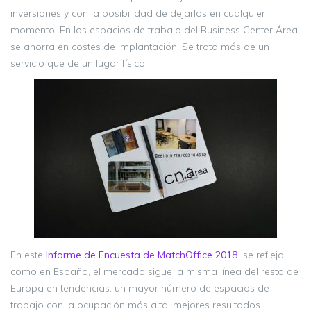
inversiones y con la posibilidad de dejarlos en cualquier
momento. En los espacios de trabajo del Business Center Área
se ahorra en costes de implantación. Se trata más de un
servicio que de un lugar físico.
En este
Informe de Encuesta de MatchOffice 2018
se refleja
como en España, el mercado sigue la misma línea del resto de
Europa en tendencias: un mayor número de espacios de
trabajo con la ocupación más alta, mejores resultados