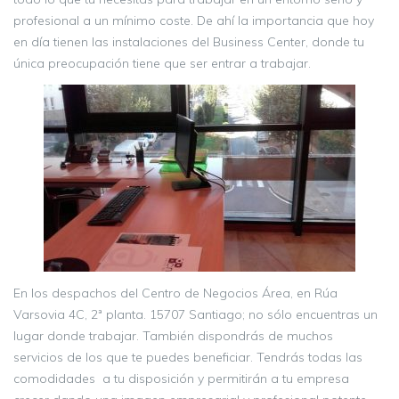
profesional a un mínimo coste. De ahí la importancia que hoy
en día tienen las instalaciones del Business Center, donde tu
única preocupación tiene que ser entrar a trabajar.
En los despachos del Centro de Negocios Área, en Rúa
Varsovia 4C, 2ª planta. 15707 Santiago; no sólo encuentras un
lugar donde trabajar. También dispondrás de muchos
servicios de los que te puedes beneficiar. Tendrás todas las
comodidades a tu disposición y permitirán a tu empresa