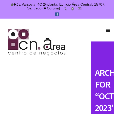
Rúa Varsovia, 4C 2ª planta, Edificio Área Central, 15707,
Santiago (A Coruña)
ARCH
FOR
“OCT
2023