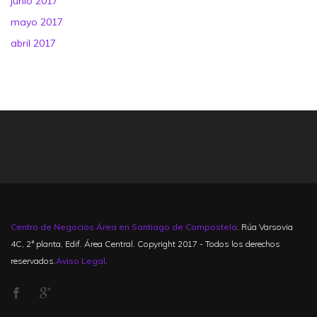
junio 2017
mayo 2017
abril 2017
Centro de Negocios Área en Santiago de Compostela
. Rúa Varsovia
4C, 2ª planta, Edif. Área Central. Copyright 2017 - Todos los derechos
reservados.
Aviso Legal
.