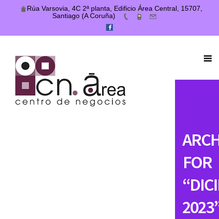
Rúa Varsovia, 4C 2ª planta, Edificio Área Central, 15707,
Santiago (A Coruña)
ARCH
FOR
“DIC
2023