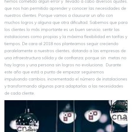
hemos cometido algún error y llevado a cabo diversos ajustes,
que nos han permitido aprender y conocer las necesidades de
nuestros clientes. Porque vamos a clausurar un año con
muchos logros y alguna que otra dificultad. Sabemos que para
los clientes lo más importante es un buen servicio, sentir las
instalaciones como propias y la máxima flexibilidad en tarifas y
tiempos. De cara al 2018 nos planteamos seguir creciendo
paralelamente a nuestros clientes, dotando a las empresas de
una infraestructura sólida y de confianza; porque sin metas no
hay logros y una persona sin logros no evoluciona. Durante
este año que está a punto de empezar seguiremos
impulsando cambios, incrementado el número de instalaciones
y transformando algunas para adaptarlas a las necesidades
de cada cliente.