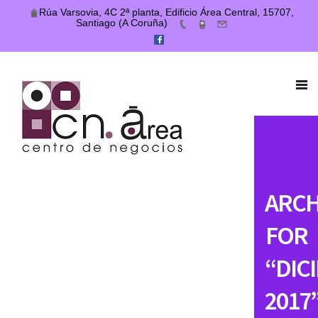
Rúa Varsovia, 4C 2ª planta, Edificio Área Central, 15707,
Santiago (A Coruña)
ARCH
FOR
“DIC
2017