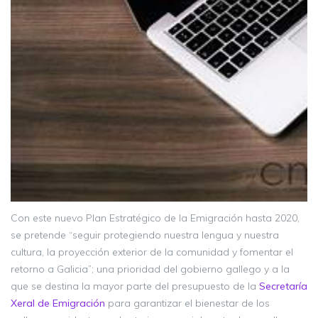
Con este nuevo Plan Estratégico de la Emigración hasta 2020,
se pretende “seguir protegiendo nuestra lengua y nuestra
cultura, la proyección exterior de la comunidad y fomentar el
retorno a Galicia”; una prioridad del gobierno gallego y a la
que se destina la mayor parte del presupuesto de la
Secretaría
Xeral de Emigración
para garantizar el bienestar de los