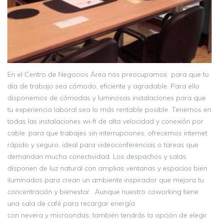
En el Centro de Negocios Área nos preocupamos para que tu
día de trabajo sea cómodo, eficiente y agradable. Para ello
disponemos de cómodas y luminosas instalaciones para que
tu experiencia laboral sea lo más rentable posible. Tenemos en
todas las instalaciones wi-fi de alta velocidad y conexión por
cable: para que trabajes sin interrupciones, ofrecemos internet
rápido y seguro, ideal para videoconferencias o tareas que
demandan mucha conectividad. Los despachos y salas
disponen de luz natural con amplias ventanas y espacios bien
iluminados para crean un ambiente inspirador que mejora tu
concentración y bienestar. Aunque nuestro coworking tiene
una sala de café para recargar energía
con nevera y microondas, también tendrás la opción de elegir