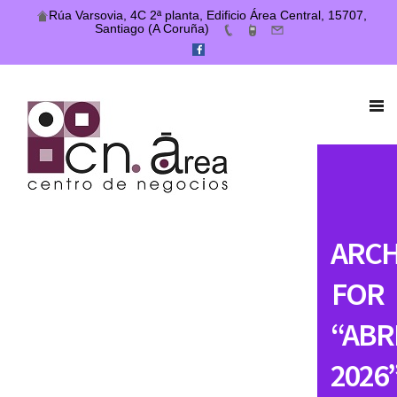
Rúa Varsovia, 4C 2ª planta, Edificio Área Central, 15707,
Santiago (A Coruña)
ARCH
FOR
“ABRI
2026