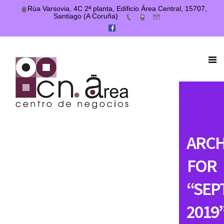
Rúa Varsovia, 4C 2ª planta, Edificio Área Central, 15707,
Santiago (A Coruña)
ARCH
FOR
“SEP
2019