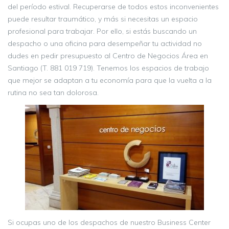
del período estival. Recuperarse de todos estos inconvenientes
puede resultar traumático, y más si necesitas un espacio
profesional para trabajar. Por ello, si estás buscando un
despacho o una oficina para desempeñar tu actividad no
dudes en pedir presupuesto al Centro de Negocios Área en
Santiago (T. 881 019 719). Tenemos los espacios de trabajo
que mejor se adaptan a tu economía para que la vuelta a la
rutina no sea tan dolorosa.
Si ocupas uno de los despachos de nuestro Business Center