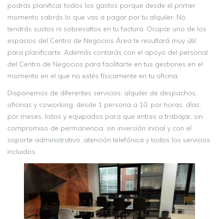
podrás planificar todos los gastos porque desde el primer
momento sabrás lo que vas a pagar por tu alquiler. No
tendrás sustos ni sobresaltos en tu factura. Ocupar uno de los
espacios del Centro de Negocios Área te resultará muy útil
para planificarte. Además contarás con el apoyo del personal
del Centro de Negocios para facilitarte en tus gestiones en el
momento en el que no estés físicamente en tu oficina.
Disponemos de diferentes servicios: alquiler de despachos,
oficinas y coworking, desde 1 persona a 10, por horas, días,
por meses, listos y equipados para que entres a trabajar, sin
compromiso de permanencia, sin inversión inicial y con el
soporte administrativo, atención telefónica y todos los servicios
incluidos.