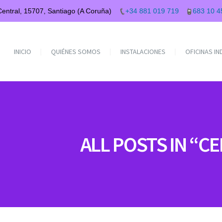
 Central, 15707, Santiago (A Coruña)
+34 881 019 719
683 10 4
INICIO
QUIÉNES SOMOS
INSTALACIONES
OFICINAS I
ALL POSTS IN “C