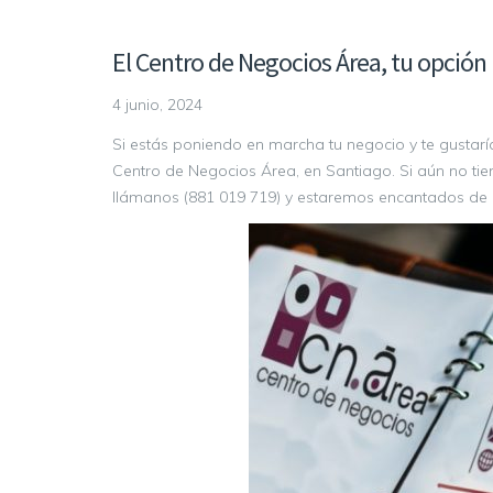
El Centro de Negocios Área, tu opción
4 junio, 2024
Si estás poniendo en marcha tu negocio y te gustaría 
Centro de Negocios Área, en Santiago. Si aún no ti
llámanos (881 019 719) y estaremos encantados de of