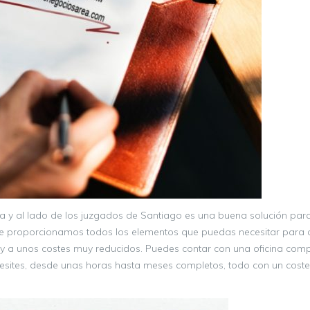
a y al lado de los juzgados de Santiago es una buena solución para
e proporcionamos todos los elementos que puedas necesitar para 
 a unos costes muy reducidos. Puedes contar con una oficina comp
esites, desde unas horas hasta meses completos, todo con un coste