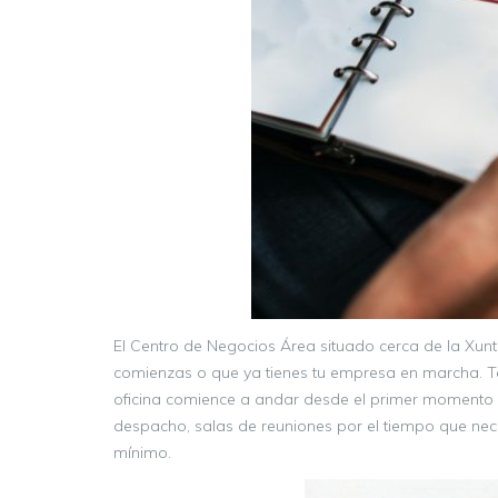
El Centro de Negocios Área situado cerca de la Xunt
comienzas o que ya tienes tu empresa en marcha. T
oficina comience a andar desde el primer momento y
despacho, salas de reuniones por el tiempo que nec
mínimo.